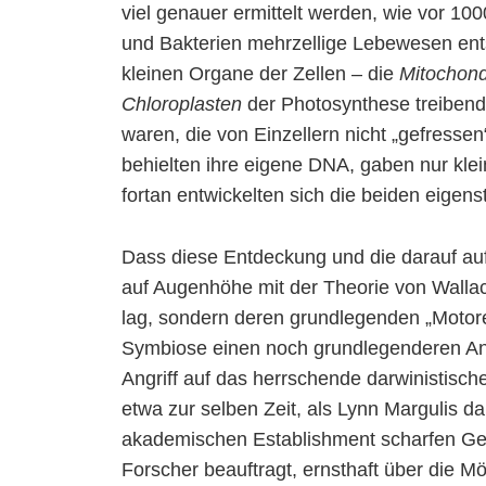
viel genauer ermittelt werden, wie vor 100
und Bakterien mehrzellige Lebewesen ents
kleinen Organe der Zellen – die
Mitochond
Chloroplasten
der Photosynthese treibende
waren, die von Einzellern nicht „gefresse
behielten ihre eigene DNA, gaben nur klei
fortan entwickelten sich die beiden eige
Dass diese Entdeckung und die darauf au
auf Augenhöhe mit der Theorie von Walla
lag, sondern deren grundlegenden „Motore
Symbiose einen noch grundlegenderen Antr
Angriff auf das herrschende darwinistisch
etwa zur selben Zeit, als Lynn Margulis da
akademischen Establishment scharfen Ge
Forscher beauftragt, ernsthaft über die M