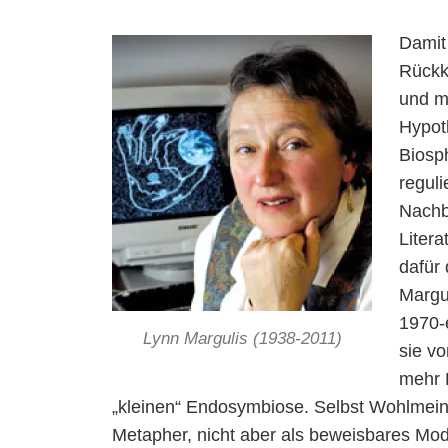
Damit
Rückk
und mi
Hypoth
Biosp
regul
Nachb
Litera
dafür
Margul
1970-e
Lynn Margulis (1938-2011)
sie v
mehr H
„kleinen“ Endosymbiose. Selbst Wohlmein
Metapher, nicht aber als beweisbares Model