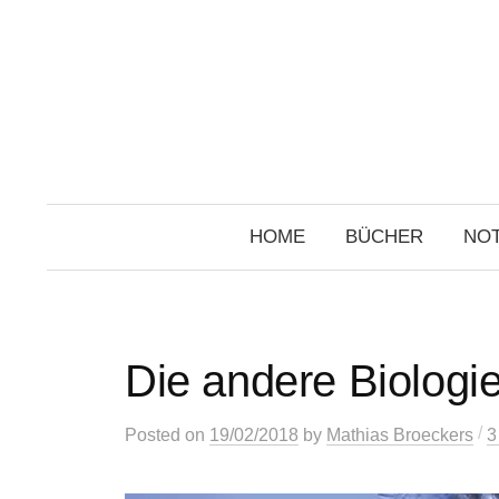
Skip
to
content
HOME
BÜCHER
NOT
Die andere Biologi
/
Posted
on
19/02/2018
by
Mathias Broeckers
3