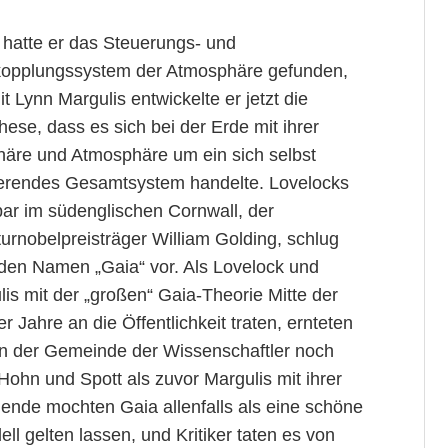
 hatte er das Steuerungs- und
opplungssystem der Atmosphäre gefunden,
t Lynn Margulis entwickelte er jetzt die
ese, dass es sich bei der Erde mit ihrer
häre und Atmosphäre um ein sich selbst
ierendes Gesamtsystem handelte. Lovelocks
ar im südenglischen Cornwall, der
turnobelpreisträger William Golding, schlug
 den Namen „Gaia“ vor. Als Lovelock und
is mit der „großen“ Gaia-Theorie Mitte der
r Jahre an die Öffentlichkeit traten, ernteten
on der Gemeinde der Wissenschaftler noch
ohn und Spott als zuvor Margulis mit ihrer
ende mochten Gaia allenfalls als eine schöne
l gelten lassen, und Kritiker taten es von