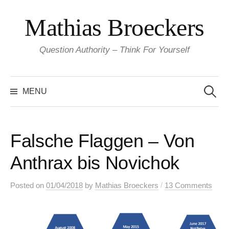
Skip
Mathias Broeckers
to
content
Question Authority – Think For Yourself
Search
for:
MENU
Falsche Flaggen – Von
Anthrax bis Novichok
/
Posted
on
01/04/2018
by
Mathias Broeckers
13 Comments