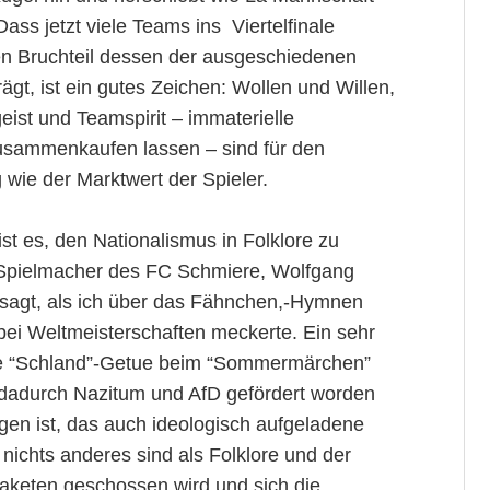
ss jetzt viele Teams ins Viertelfinale
n Bruchteil dessen der ausgeschiedenen
gt, ist ein gutes Zeichen: Wollen und Willen,
st und Teamspirit – immaterielle
 zusammenkaufen lassen – sind für den
wie der Marktwert der Spieler.
st es, den Nationalismus in Folklore zu
 Spielmacher des FC Schmiere, Wolfgang
esagt, als ich über das Fähnchen,-Hymnen
ei Weltmeisterschaften meckerte. Ein sehr
nze “Schland”-Getue beim “Sommermärchen”
 dadurch Nazitum und AfD gefördert worden
egen ist, das auch ideologisch aufgeladene
” nichts anderes sind als Folklore und der
 Raketen geschossen wird und sich die