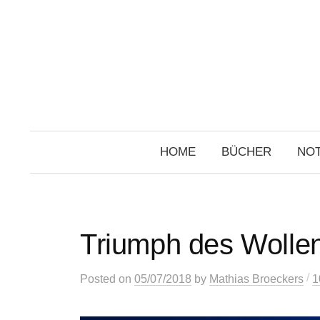
Skip
to
content
HOME
BÜCHER
NOT
Triumph des Wolle
/
Posted
on
05/07/2018
by
Mathias Broeckers
1