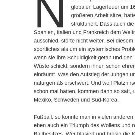
N
globalen Lagerfeuer um 16
größeren Arbeit sitze, hat
strukturiert. Dass auch d
Spanien, Italien und Frankreich dem Welt
ausschied, störte nicht weiter. Bei diese
sportliches als um ein systemisches Prob
wenn sie ihre Schuldigkeit getan und den T
Wüste schickt, sondern ihnen schon ehre
einräumt. Was den Aufstieg der Jungen un
naturgemäß erschwert. Und weil Platzhirsch
schon mal hatten, kommen dann so saft,-un
Mexiko, Schweden und Süd-Korea.
Fußball, so konnte man in vielen anderen 
eben auch ein Triumph des Wollens und n
Ballbesitzes. Wer blasiert und bräsig die