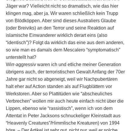
Jäger war? Vielleicht nicht so dramatisch, wie das hier
klingen mag, aber ja. Wir waren schließlich kein Trupp
von Blödköppen. Aber sind dieses Australiers Glaube
(oder Breiviks) an den Terror und seine Reaktion auf
islamische Einwanderer wirklich derart eins (also
“identisch”)? Folgt da wirklich das eine aus dem anderen,
so wie man es damals dem Mescalero “symptomatisch”
unterstellt hat?
Wirr-aggressiv waren ich und etliche meiner Generation
übrigens auch, der terroristischen Gewalt Anfang der 70er
Jahre gar nicht so abgeneigt, weil wir Nachpubertären
halt eher auf Action standen als auf Flugblättern vor
Werkstoren. Aber so Plattitüden wie “abscheuliches
Verbrechen” wollen mir auch heute einfach nicht über die
Lippen, ebenso wie “rassistisch”, wenn ich von dem
Attentat in Peter Jacksons schnuckeliger Kleinstadt aus
“Heavenly Creatures”/Himmlische Kreaturen) von 1994
höre. – Der Artikel ist sehr gut, nicht nur, weil er solche