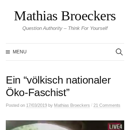
Skip
Mathias Broeckers
to
content
Question Authority – Think For Yourself
Search
for:
MENU
Ein “völkisch nationaler
Öko-Faschist”
/
Posted
on
17/03/2019
by
Mathias Broeckers
21 Comments