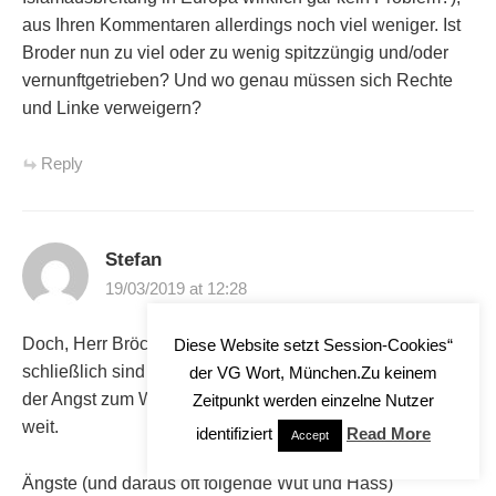
aus Ihren Kommentaren allerdings noch viel weniger. Ist
Broder nun zu viel oder zu wenig spitzzüngig und/oder
vernunftgetrieben? Und wo genau müssen sich Rechte
und Linke verweigern?
Reply
Stefan
19/03/2019 at 12:28
Doch, Herr Bröckers, es sind Ängste dafür verantwortlich,
Diese Website setzt Session-Cookies“
schließlich sind diese subjektiv und meist irrrational. Von
der VG Wort, München.Zu keinem
der Angst zum Wahnsinn ist es manchmal nicht mehr
Zeitpunkt werden einzelne Nutzer
weit.
identifiziert
Read More
Accept
Ängste (und daraus oft folgende Wut und Hass)