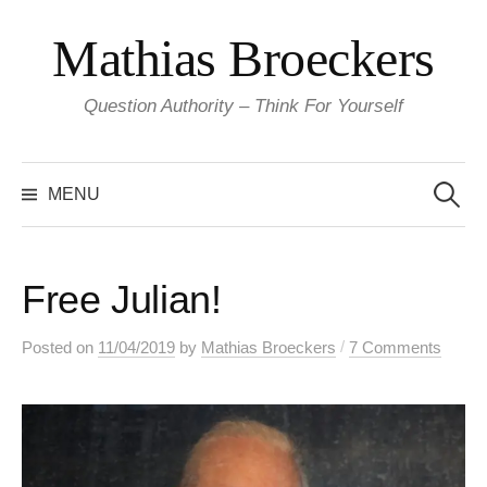
Skip
Mathias Broeckers
to
content
Question Authority – Think For Yourself
Search
for:
MENU
Free Julian!
/
Posted
on
11/04/2019
by
Mathias Broeckers
7 Comments