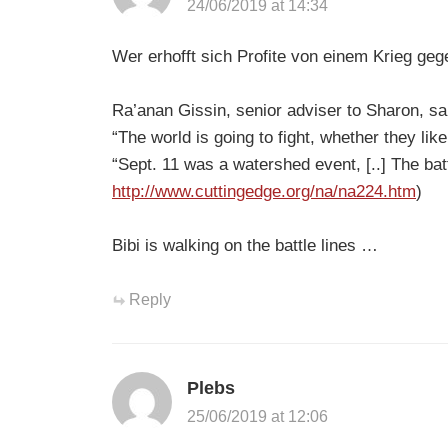
24/06/2019 at 14:34
Wer erhofft sich Profite von einem Krieg geg
Ra’anan Gissin, senior adviser to Sharon, sai
“The world is going to fight, whether they like 
“Sept. 11 was a watershed event, [..] The bat
http://www.cuttingedge.org/na/na224.htm
)
Bibi is walking on the battle lines …
Reply
Plebs
25/06/2019 at 12:06