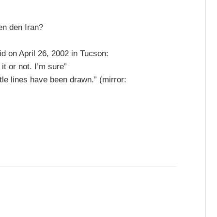
en den Iran?
d on April 26, 2002 in Tucson:
it or not. I’m sure”
tle lines have been drawn.” (mirror: