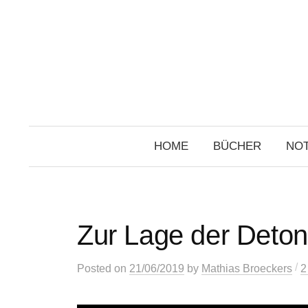
Skip
to
content
HOME
BÜCHER
NOT
Zur Lage der Deton
/
Posted
on
21/06/2019
by
Mathias Broeckers
2