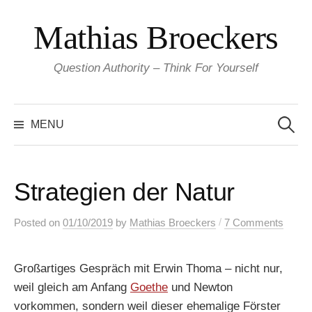
Skip
Mathias Broeckers
to
content
Question Authority – Think For Yourself
Search
for:
MENU
Strategien der Natur
/
Posted
on
01/10/2019
by
Mathias Broeckers
7 Comments
Großartiges Gespräch mit Erwin Thoma – nicht nur,
weil gleich am Anfang
Goethe
und Newton
vorkommen, sondern weil dieser ehemalige Förster