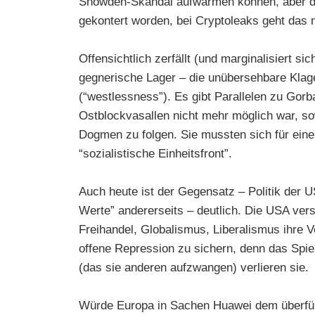
Snowden-Skandal aufwärmen können, aber da
gekontert worden, bei Cryptoleaks geht das n
Offensichtlich zerfällt (und marginalisiert sic
gegnerische Lager – die unübersehbare Klag
(“westlessness”). Es gibt Parallelen zu Gor
Ostblockvasallen nicht mehr möglich war, so
Dogmen zu folgen. Sie mussten sich für eine 
“sozialistische Einheitsfront”.
Auch heute ist der Gegensatz – Politik der U
Werte” andererseits – deutlich. Die USA ve
Freihandel, Globalismus, Liberalismus ihre V
offene Repression zu sichern, denn das Spiel
(das sie anderen aufzwangen) verlieren sie.
Würde Europa in Sachen Huawei dem überfüh