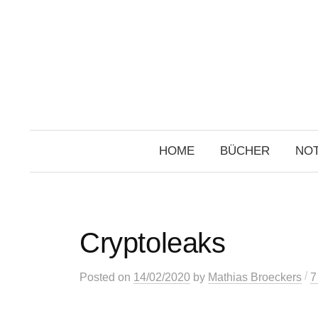
Skip
to
content
HOME
BÜCHER
NOT
Cryptoleaks
/
Posted
on
14/02/2020
by
Mathias Broeckers
7