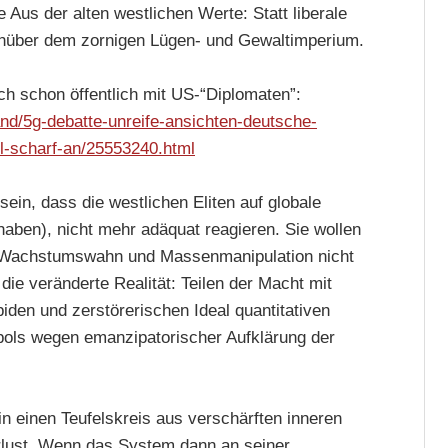
 Aus der alten westlichen Werte: Statt liberale
enüber dem zornigen Lügen- und Gewaltimperium.
ch schon öffentlich mit US-“Diplomaten”:
and/5g-debatte-unreife-ansichten-deutsche-
ll-scharf-an/25553240.html
sein, dass die westlichen Eliten auf globale
haben), nicht mehr adäquat reagieren. Sie wollen
, Wachstumswahn und Massenmanipulation nicht
ie veränderte Realität: Teilen der Macht mit
iden und zerstörerischen Ideal quantitativen
ols wegen emanzipatorischer Aufklärung der
in einen Teufelskreis aus verschärften inneren
lust. Wenn das System dann an seiner