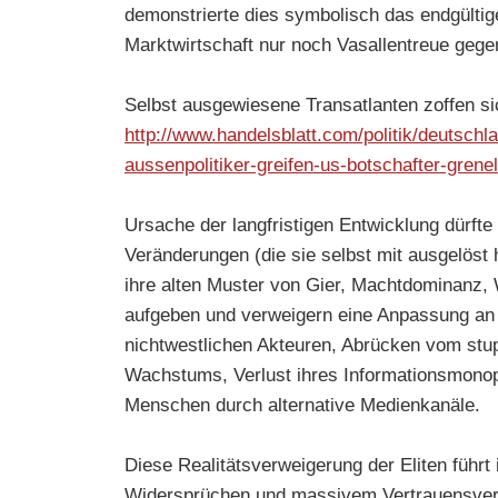
demonstrierte dies symbolisch das endgültige
Marktwirtschaft nur noch Vasallentreue geg
Selbst ausgewiesene Transatlanten zoffen si
http://www.handelsblatt.com/politik/deutschl
aussenpolitiker-greifen-us-botschafter-grene
Ursache der langfristigen Entwicklung dürfte 
Veränderungen (die sie selbst mit ausgelöst 
ihre alten Muster von Gier, Machtdominanz
aufgeben und verweigern eine Anpassung an d
nichtwestlichen Akteuren, Abrücken vom stup
Wachstums, Verlust ihres Informationsmonop
Menschen durch alternative Medienkanäle.
Diese Realitätsverweigerung der Eliten führt 
Widersprüchen und massivem Vertrauensver