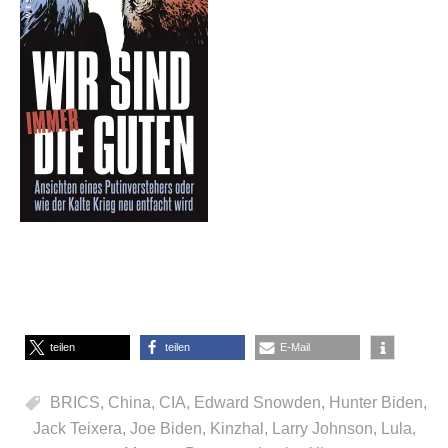
teilen
teilen
E-Mail
BRICS
,
China
,
CIA
,
Edward Snowden
,
Hunter Biden
,
Jack Teixera
,
Joe Biden
,
Kinzhal
,
Larry Johnson
,
Lula
,