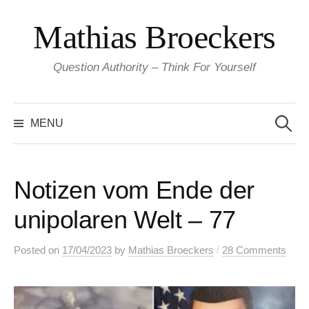
Skip
Mathias Broeckers
to
content
Question Authority – Think For Yourself
Search
for:
MENU
Notizen vom Ende der
unipolaren Welt – 77
/
Posted
on
17/04/2023
by
Mathias Broeckers
28 Comments