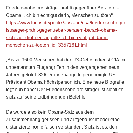
Friedensnobelpreisträger prahlt gegenüber Beratern –
Obama: „Ich bin echt gut darin, Menschen zu töten“,
https://www.focus.de/politik/ausland/usa/friedensnobelpre
istraeger-prahlt-gegenueber-beratern-barack-obama-
stolz-auf-drohnen-angriffe-ich-bin-echt-gut-darin-
menschen-zu-toeten_id_3357161.html
„Bis zu 3600 Menschen hat der US-Geheimdienst CIA mit
unbemannten Flugangriffen in den vergangenen neun
Jahren getötet. 326 Drohnenangriffe genehmigte US-
Präsident Obama höchstpersönlich. Eine neue Biografie
legt nun nahe: Der Friedensnobelpreisträger ist sichtlich
stolz auf seine todbringenden Befehle.“
Da wurde also kein Obama-Satz aus dem
Zusammenhang gerissen und aufgebauscht oder eine
distanzierte Ironie falsch verstanden: Stolz ist es, den