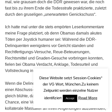
mal, wie grausam doch die DDR gewesen war, die noch
fast bis zu ihrem Ende die Todesstrafe praktizierte, zuletzt
durch den gruseligen „unerwarteten Genickschuss“.
Ich hatte mal unter die stets empörten Leserkommentare
meine Frage platziert, ob denn Obamas damals akutes
Töten per Joystick humaner sei: Während die DDR-
Delinquenten wenigstens vor Gericht standen und
Rechtfertigungs-Versuche, Reue-Beteuerungen,
Rechtsmittel und Gnaden-Gesuche vorbringen konnten,
fielen bei Obama Verdacht, Anklage, Todesurteil und
Vollstreckung in einem einzigen Knopfdruck zusammen.
Diese Website setzt Session-Cookies“
Wenn die Delinquenten überhaupt ahnten, dass sie auf
der VG Wort, München.Zu keinem
einer Abschuss-Liste standen und dass ihnen genau dies
Zeitpunkt werden einzelne Nutzer
gleich blühte, dann hatten sie nicht einmal mehr die
identifiziert
Read More
Accept
Chance, eine Verwechslung geltend zu machen oder das
kollaterale Massaker an ihren Angehörigen abzuwenden,