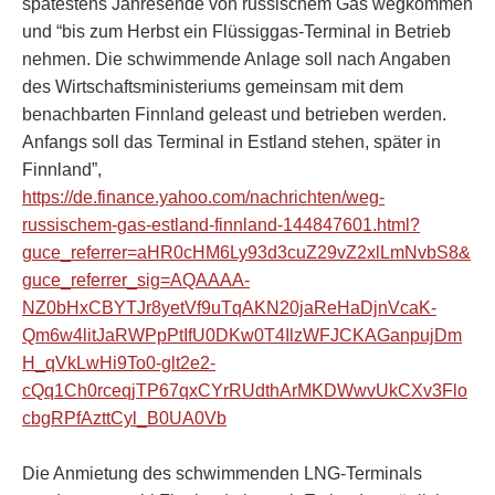
spätestens Jahresende von russischem Gas wegkommen
und “bis zum Herbst ein Flüssiggas-Terminal in Betrieb
nehmen. Die schwimmende Anlage soll nach Angaben
des Wirtschaftsministeriums gemeinsam mit dem
benachbarten Finnland geleast und betrieben werden.
Anfangs soll das Terminal in Estland stehen, später in
Finnland”,
https://de.finance.yahoo.com/nachrichten/weg-
russischem-gas-estland-finnland-144847601.html?
guce_referrer=aHR0cHM6Ly93d3cuZ29vZ2xlLmNvbS8&
guce_referrer_sig=AQAAAA-
NZ0bHxCBYTJr8yetVf9uTqAKN20jaReHaDjnVcaK-
Qm6w4litJaRWPpPtIfU0DKw0T4IlzWFJCKAGanpujDm
H_qVkLwHi9To0-glt2e2-
cQq1Ch0rceqjTP67qxCYrRUdthArMKDWwvUkCXv3Flo
cbgRPfAzttCyl_B0UA0Vb
Die Anmietung des schwimmenden LNG-Terminals