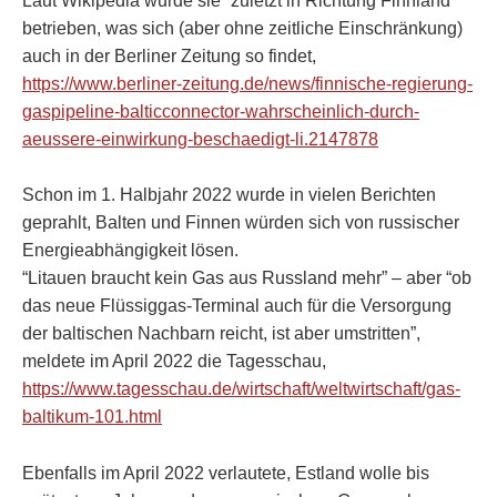
Laut Wikipedia wurde sie “zuletzt in Richtung Finnland”
betrieben, was sich (aber ohne zeitliche Einschränkung)
auch in der Berliner Zeitung so findet,
https://www.berliner-zeitung.de/news/finnische-regierung-
gaspipeline-balticconnector-wahrscheinlich-durch-
aeussere-einwirkung-beschaedigt-li.2147878
Schon im 1. Halbjahr 2022 wurde in vielen Berichten
geprahlt, Balten und Finnen würden sich von russischer
Energieabhängigkeit lösen.
“Litauen braucht kein Gas aus Russland mehr” – aber “ob
das neue Flüssiggas-Terminal auch für die Versorgung
der baltischen Nachbarn reicht, ist aber umstritten”,
meldete im April 2022 die Tagesschau,
https://www.tagesschau.de/wirtschaft/weltwirtschaft/gas-
baltikum-101.html
Ebenfalls im April 2022 verlautete, Estland wolle bis