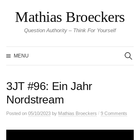
Skip
Mathias Broeckers
to
content
Question Authority – Think For Yourself
Search
for:
MENU
3JT #96: Ein Jahr
Nordstream
/
Posted
on
05/10/2023
by
Mathias Broeckers
9 Comments