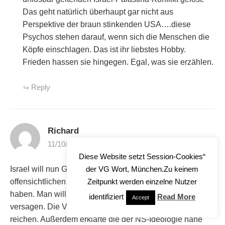
Das geht natürlich überhaupt gar nicht aus
Perspektive der braun stinkenden USA….diese
Psychos stehen darauf, wenn sich die Menschen die
Köpfe einschlagen. Das ist ihr liebstes Hobby.
Frieden hassen sie hingegen. Egal, was sie erzählen.
Reply
Richard
11/10/2023 at 11:24
Diese Website setzt Session-Cookies“
der VG Wort, München.Zu keinem
Israel will nun Gaza aushungern, wie es ihre
Zeitpunkt werden einzelne Nutzer
offensichtlichen Vorbilder im 3. Reich bereits vorgemacht
haben. Man will ihnen Lebensmittel, Wasser und Strom
identifiziert
Read More
Accept
versagen. Die Vorräte sollen gerade mal noch für 12 Tage
reichen. Außerdem erklärte die der NS-Ideologie nahe