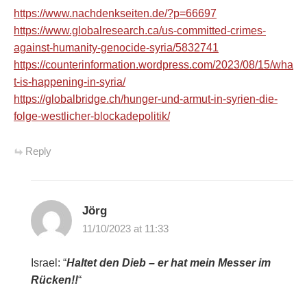
https://www.nachdenkseiten.de/?p=66697
https://www.globalresearch.ca/us-committed-crimes-
against-humanity-genocide-syria/5832741
https://counterinformation.wordpress.com/2023/08/15/wha
t-is-happening-in-syria/
https://globalbridge.ch/hunger-und-armut-in-syrien-die-
folge-westlicher-blockadepolitik/
Reply
Jörg
11/10/2023 at 11:33
Israel: “
Haltet den Dieb – er hat mein Messer im
Rücken!!
“