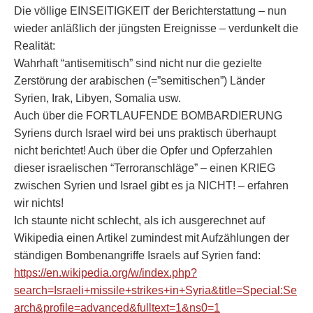
Die völlige EINSEITIGKEIT der Berichterstattung – nun
wieder anläßlich der jüngsten Ereignisse – verdunkelt die
Realität:
Wahrhaft “antisemitisch” sind nicht nur die gezielte
Zerstörung der arabischen (=”semitischen”) Länder
Syrien, Irak, Libyen, Somalia usw.
Auch über die FORTLAUFENDE BOMBARDIERUNG
Syriens durch Israel wird bei uns praktisch überhaupt
nicht berichtet! Auch über die Opfer und Opferzahlen
dieser israelischen “Terroranschläge” – einen KRIEG
zwischen Syrien und Israel gibt es ja NICHT! – erfahren
wir nichts!
Ich staunte nicht schlecht, als ich ausgerechnet auf
Wikipedia einen Artikel zumindest mit Aufzählungen der
ständigen Bombenangriffe Israels auf Syrien fand:
https://en.wikipedia.org/w/index.php?
search=Israeli+missile+strikes+in+Syria&title=Special:Se
arch&profile=advanced&fulltext=1&ns0=1