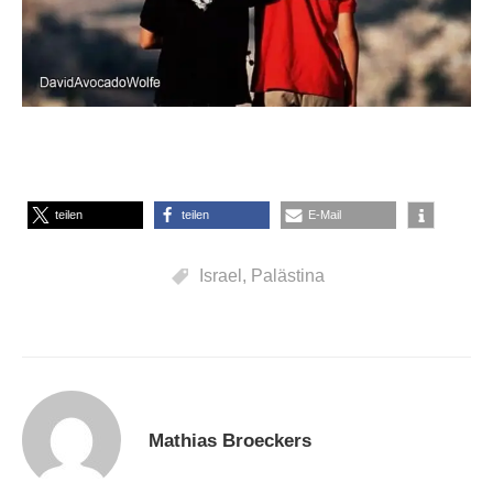
teilen
teilen
E-Mail
Israel
,
Palästina
Mathias Broeckers