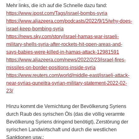
Mehr links, die ich auf die Schnelle dazu fand:
https://www.jpost.com/Tags/israel-bombs-syria
https://www.aljazeera.com/podcasts/2022/9/15/why-does-
israel-keep-bombing-syria
https://news.sky.com/story/israel-hamas-war-israeli-
military-shells-syria-after-rockets-hit-open-areas-and-
says-babies-were-killed-in-hamas-attack-12981591
https://www.aljazeera.com/news/2022/2/23/israel-fires-
missiles-on-border-positions-inside-syria
https://www.reuters.com/world/middle-east/israeli-attack-
near-syrias-quneitra-syrian-military-statement-2022-02-
23/
Hinzu kommt die Vernichtung der Bevölkerung Syriens
durch Raub des syrischen Öls (das die völlig verarmte
Bevölkerung Syriens dringend benötigt), Zerstörung der
syrischen Landwirtschaft und durch die westlichen
Sanktionen usw.: