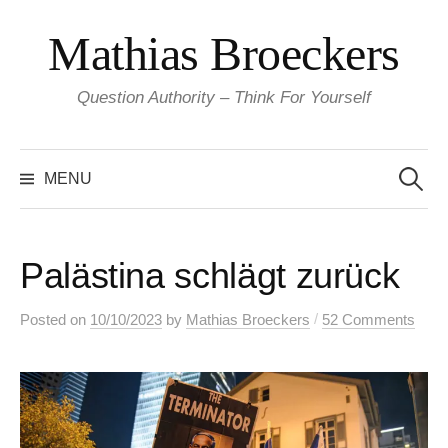
Skip
Mathias Broeckers
to
content
Question Authority – Think For Yourself
Search
for:
MENU
Palästina schlägt zurück
/
Posted
on
10/10/2023
by
Mathias Broeckers
52 Comments