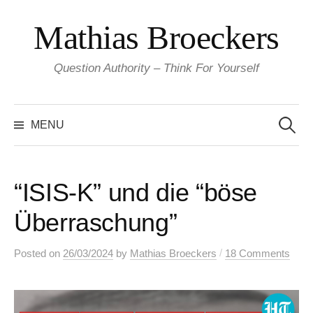
Skip
Mathias Broeckers
to
content
Question Authority – Think For Yourself
Search
for:
MENU
“ISIS-K” und die “böse
Überraschung”
/
Posted
on
26/03/2024
by
Mathias Broeckers
18 Comments