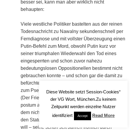
besser sei, kann man aber wirklich nicht
behaupten:
Viele westliche Politiker bastelten aus der reinen
Todesnachricht zu Nawalny sekundenschnell per
Ferndiagnose und mit vollster Überzeugung einen
Putin-Befehl zum Mord, obwohl Putin kurz vor
seiner triumphalen Wiederwahl den Tod eines
eingesperrten und schon zuvor nahezu
bedeutungslosen Oppositionellen bestimmt nicht
gebrauchen konnte – und schon gar die damit zu
befürchtende (vom Westen erhoffte?) Aufwertung
zum Pseudo-Märtyrer.
Diese Website setzt Session-Cookies“
(Der Friedenspreis Dresden geht in diesem Jahr
der VG Wort, München.Zu keinem
postum an diesen russischen Rechtsradikalen,
Zeitpunkt werden einzelne Nutzer
dem nicht mal der ukrainische Geheimdienstchef
identifiziert
Read More
Accept
den Status eines ermordeten Märtyrers gönnen
will – seine schon seit Jahren fröhlich durch