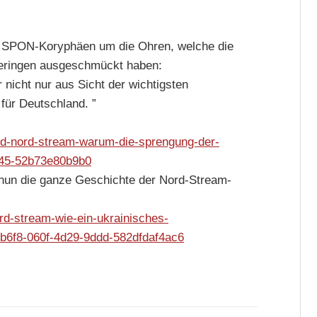
den SPON-Koryphäen um die Ohren, welche die
 Heringen ausgeschmückt haben:
 nicht nur aus Sicht der wichtigsten
für Deutschland. ”
und-nord-stream-warum-die-sprengung-der-
d45-52b73e80b9b0
 nun die ganze Geschichte der Nord-Stream-
ord-stream-wie-ein-ukrainisches-
b6f8-060f-4d29-9ddd-582dfdaf4ac6