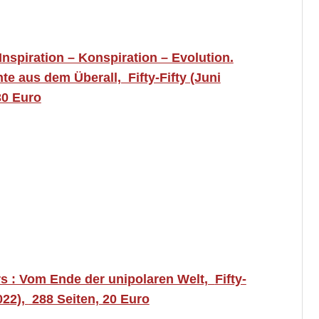
Inspiration – Konspiration – Evolution.
e aus dem Überall, Fifty-Fifty (Juni
30 Euro
s : Vom Ende der unipolaren Welt,
Fifty-
022),
288 Seiten, 20 Euro