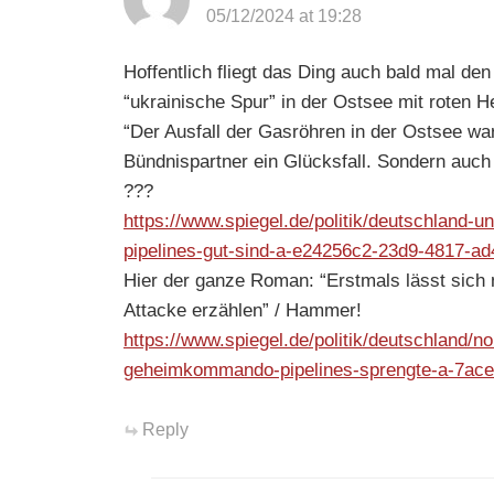
05/12/2024 at 19:28
Hoffentlich fliegt das Ding auch bald mal 
“ukrainische Spur” in der Ostsee mit roten
“Der Ausfall der Gasröhren in der Ostsee war
Bündnispartner ein Glücksfall. Sondern auch 
???
https://www.spiegel.de/politik/deutschland-
pipelines-gut-sind-a-e24256c2-23d9-4817-a
Hier der ganze Roman: “Erstmals lässt sich
Attacke erzählen” / Hammer!
https://www.spiegel.de/politik/deutschland/n
geheimkommando-pipelines-sprengte-a-7ace
Reply