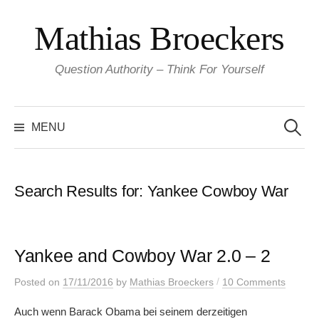
Skip
Mathias Broeckers
to
content
Question Authority – Think For Yourself
Search
for:
MENU
Search Results for:
Yankee Cowboy War
Yankee and Cowboy War 2.0 – 2
/
Posted
on
17/11/2016
by
Mathias Broeckers
10 Comments
Auch wenn Barack Obama bei seinem derzeitigen