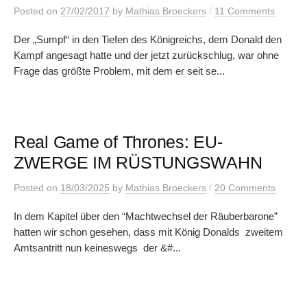
/
Posted
on
27/02/2017
by
Mathias Broeckers
11 Comments
Der „Sumpf“ in den Tiefen des Königreichs, dem Donald den
Kampf angesagt hatte und der jetzt zurückschlug, war ohne
Frage das größte Problem, mit dem er seit se...
Real Game of Thrones: EU-
ZWERGE IM RÜSTUNGSWAHN
/
Posted
on
18/03/2025
by
Mathias Broeckers
20 Comments
In dem Kapitel über den “Machtwechsel der Räuberbarone”
hatten wir schon gesehen, dass mit König Donalds zweitem
Amtsantritt nun keineswegs der &#...