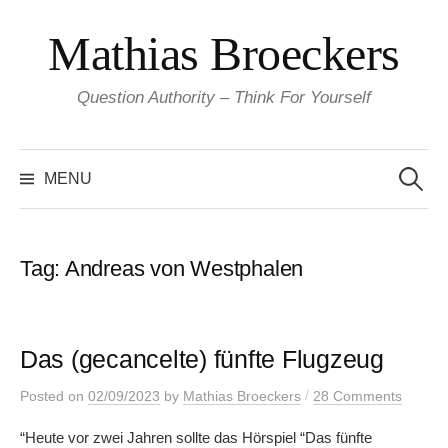
Skip
Mathias Broeckers
to
content
Question Authority – Think For Yourself
Search
for:
MENU
Tag:
Andreas von Westphalen
Das (gecancelte) fünfte Flugzeug
/
Posted
on
02/09/2023
by
Mathias Broeckers
28 Comments
“Heute vor zwei Jahren sollte das Hörspiel “Das fünfte