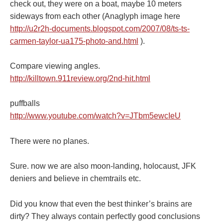
check out, they were on a boat, maybe 10 meters
sideways from each other (Anaglyph image here
http://u2r2h-documents.blogspot.com/2007/08/ts-ts-
carmen-taylor-ua175-photo-and.html
).
Compare viewing angles.
http://killtown.911review.org/2nd-hit.html
puffballs
http://www.youtube.com/watch?v=JTbm5ewcIeU
There were no planes.
Sure. now we are also moon-landing, holocaust, JFK
deniers and believe in chemtrails etc.
Did you know that even the best thinker’s brains are
dirty? They always contain perfectly good conclusions