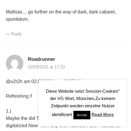
Mathias… go further on the way of dark, dark cabaret,
spontidom.
Reply
Roadrunner
02/09/2011 at 17:10
@u2r2h am 02.09.2011 um 12:37 Uhr
Diese Website setzt Session-Cookies“
Refreshing !!
der VG Wort, München.Zu keinem
Zeitpunkt werden einzelne Nutzer
1.)
identifiziert
Read More
Accept
Maybe the did TV and Video-Fakery, using a completely
digitalized New York City with inserted Fake-Planes, for