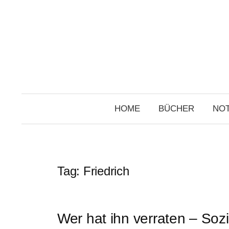
Skip
to
content
HOME
BÜCHER
NOT
Tag:
Friedrich
Wer hat ihn verraten – Soz