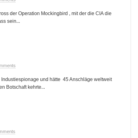
ss der Operation Mockingbird , mit der die CIA die
s sein...
mments
Industiespionage und hätte 45 Anschläge weltweit
en Botschaft kehrte...
mments