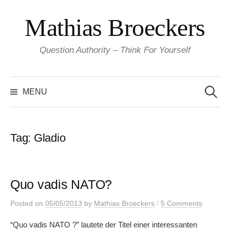
Skip
Mathias Broeckers
to
content
Question Authority – Think For Yourself
Search
for:
MENU
Tag:
Gladio
Quo vadis NATO?
/
Posted
on
05/05/2013
by
Mathias Broeckers
5 Comments
“Quo vadis NATO ?” lautete der Titel einer interessanten