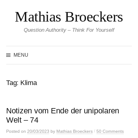
Skip
Mathias Broeckers
to
content
Question Authority – Think For Yourself
Search
for:
MENU
Tag:
Klima
Notizen vom Ende der unipolaren
Welt – 74
/
Posted
on
20/03/2023
by
Mathias Broeckers
50 Comments