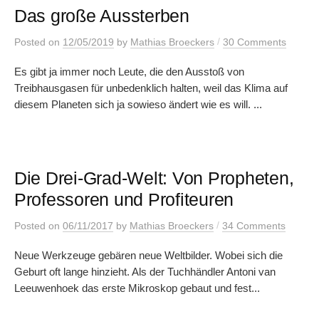
Das große Aussterben
/
Posted
on
12/05/2019
by
Mathias Broeckers
30 Comments
Es gibt ja immer noch Leute, die den Ausstoß von
Treibhausgasen für unbedenklich halten, weil das Klima auf
diesem Planeten sich ja sowieso ändert wie es will. ...
Die Drei-Grad-Welt: Von Propheten,
Professoren und Profiteuren
/
Posted
on
06/11/2017
by
Mathias Broeckers
34 Comments
Neue Werkzeuge gebären neue Weltbilder. Wobei sich die
Geburt oft lange hinzieht. Als der Tuchhändler Antoni van
Leeuwenhoek das erste Mikroskop gebaut und fest...