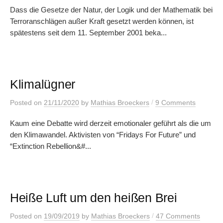
Dass die Gesetze der Natur, der Logik und der Mathematik bei
Terroranschlägen außer Kraft gesetzt werden können, ist
spätestens seit dem 11. September 2001 beka...
Klimalügner
/
Posted
on
21/11/2020
by
Mathias Broeckers
9 Comments
Kaum eine Debatte wird derzeit emotionaler geführt als die um
den Klimawandel. Aktivisten von “Fridays For Future” und
“Extinction Rebellion&#...
Heiße Luft um den heißen Brei
/
Posted
on
19/09/2019
by
Mathias Broeckers
47 Comments