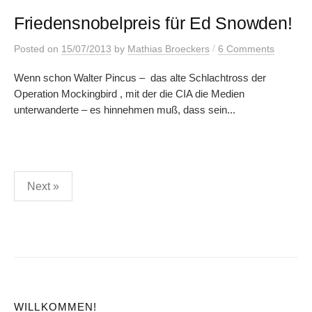
Friedensnobelpreis für Ed Snowden!
/
Posted
on
15/07/2013
by
Mathias Broeckers
6 Comments
Wenn schon Walter Pincus – das alte Schlachtross der
Operation Mockingbird , mit der die CIA die Medien
unterwanderte – es hinnehmen muß, dass sein...
Posts
Next »
pagination
WILLKOMMEN!