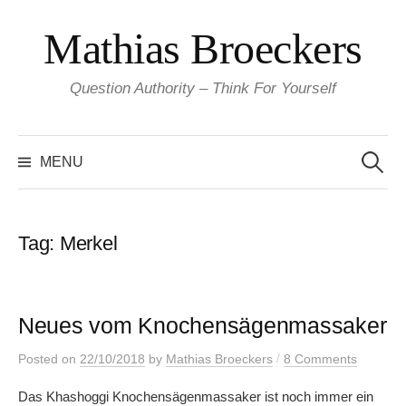
Skip
Mathias Broeckers
to
content
Question Authority – Think For Yourself
Search
for:
MENU
Tag:
Merkel
Neues vom Knochensägenmassaker
/
Posted
on
22/10/2018
by
Mathias Broeckers
8 Comments
Das Khashoggi Knochensägenmassaker ist noch immer ein