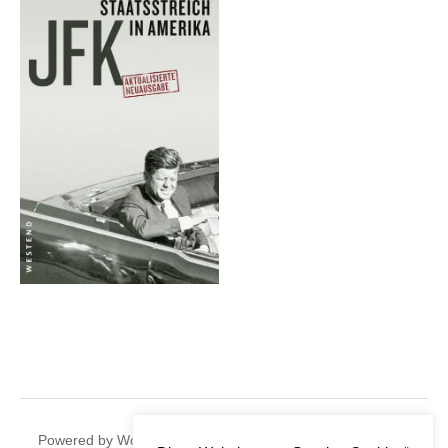
|
Powered by
WordPress
Theme:
Graphy
by Themegraphy