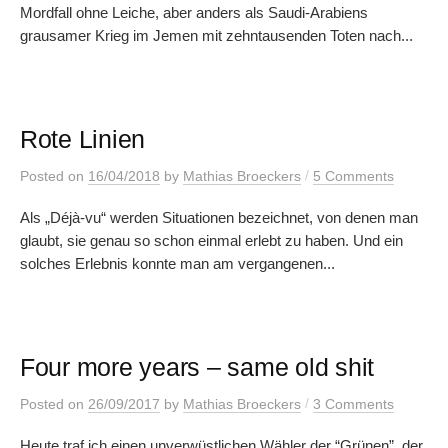
Mordfall ohne Leiche, aber anders als Saudi-Arabiens
grausamer Krieg im Jemen mit zehntausenden Toten nach...
Rote Linien
/
Posted
on
16/04/2018
by
Mathias Broeckers
5 Comments
Als „Déjà-vu“ werden Situationen bezeichnet, von denen man
glaubt, sie genau so schon einmal erlebt zu haben. Und ein
solches Erlebnis konnte man am vergangenen...
Four more years – same old shit
/
Posted
on
26/09/2017
by
Mathias Broeckers
3 Comments
Heute traf ich einen unverwüstlichen Wähler der “Grünen”, der