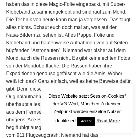
haben das in diese Magic-Folie eingepackt, mit Super-
Klebeband zusammengeklebt und sind rauf zum Mond.
Die Technik von heute kann man ja vergessen. Das taugt
alles nichts. Schaut euch doch mal an, was auf den
Nasa-Bildern zu sehen ist. Alles Pappe, Folie und
Klebeband und haufenweise Aufnahmen von auf Seilen
hüpfenden “Astronauten”. Niemand war bisher auf dem
Mond, auch die Russen nicht. Es gibt keine echten Fotos
von der Mondoberfläche. Die Russen haben ihre
Expeditionen genauso gefälscht wie die Amis. Woher
weiß ich das? Ganz einfach, weil es keine Beweise dafür
gibt. Denn diese sind angeblich verschwunden. Die
Diese Website setzt Session-Cookies“
Originalaufnahmen, Aufzeichnungen, Protokolle,
der VG Wort, München.Zu keinem
überhaupt alles ist weg. Es gibt nur das, was irgendwer
Zeitpunkt werden einzelne Nutzer
aus dem Fernseher abgefilmt hat. Genauso wie bei 911
übrigens. Ace Baker hat 100000$ Belohnung notariell
identifiziert
Read More
Accept
begläubigt ausgestellt für irgendeine Originalaufnahme
vom 911 Flugzeugcrash. Niemand hat das