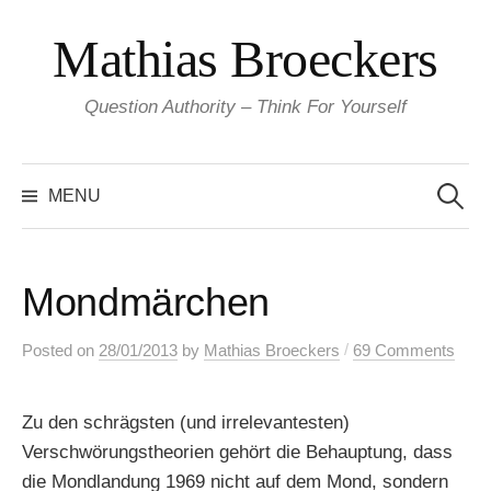
Skip
Mathias Broeckers
to
content
Question Authority – Think For Yourself
Search
for:
MENU
Mondmärchen
/
Posted
on
28/01/2013
by
Mathias Broeckers
69 Comments
Zu den schrägsten (und irrelevantesten)
Verschwörungstheorien gehört die Behauptung, dass
die Mondlandung 1969 nicht auf dem Mond, sondern