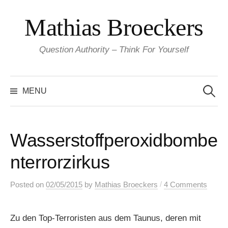
Skip
Mathias Broeckers
to
content
Question Authority – Think For Yourself
Search
for:
MENU
Wasserstoffperoxidbombe
nterrorzirkus
/
Posted
on
02/05/2015
by
Mathias Broeckers
4 Comments
Zu den Top-Terroristen aus dem Taunus, deren mit