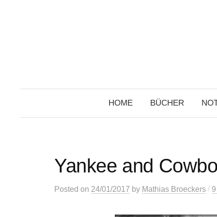
Skip
to
content
HOME
BÜCHER
NOT
Yankee and Cowboy
/
Posted
on
24/01/2017
by
Mathias Broeckers
9