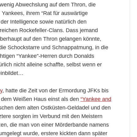
 wenig Abwechslung auf dem Thron, die
n Yankees, ihrem “Rat für auswärtige
er Intelligence sowie natürlich den
reichen Rockefeller-Clans. Dass jemand
berhaupt auf den Thron gelangen könnte,
rt die Schockstarre und Schnappatmung, in die
chtigen “Yankee”-Herren durch Donalds
ich nicht alleine schaffte, selbst wenn er
einbildet…
y
, hatte die Zeit von der Ermordung JFKs bis
us dem Weißen Haus einst als den
“Yankee and
schen dem alten Ostküsten-Geldadel und den
tere sorgten im Verbund mit den Meistern
tzen, die man von einer Mörderbande namens
umgelegt wurde, erstere kickten dann später