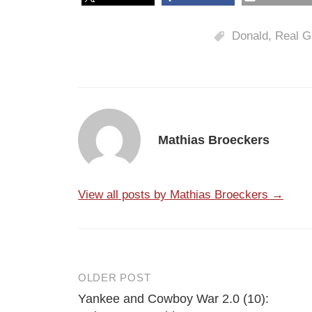
Donald
,
Real G
Mathias Broeckers
View all posts by Mathias Broeckers →
OLDER POST
Post
Yankee and Cowboy War 2.0 (10):
navigation