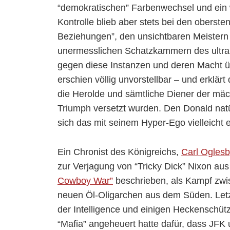
“demokratischen” Farbenwechsel und ein
Kontrolle blieb aber stets bei den oberste
Beziehungen”, den unsichtbaren Meistern d
unermesslichen Schatzkammern des ultra
gegen diese Instanzen und deren Macht ü
erschien völlig unvorstellbar – und erklä
die Herolde und sämtliche Diener der mä
Triumph versetzt wurden. Den Donald natürl
sich das mit seinem Hyper-Ego vielleicht 
Ein Chronist des Königreichs,
Carl Oglesb
zur Verjagung von “Tricky Dick” Nixon a
Cowboy War”
beschrieben, als Kampf zwi
neuen Öl-Oligarchen aus dem Süden. Letz
der Intelligence und einigen Heckenschü
“Mafia” angeheuert hatte dafür, dass JFK 