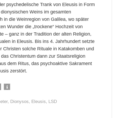
der psychedelische Trank von Eleusis in Form
n dionysischen Weins im gesamten
ch in die Weinregion von Galilea, wo später
ten Wunder die „trockene“ Hochzeit von
 – ganz in der Tradition der alten Religion,
en in Eleusis. Bis ins 4. Jahrhundert setzte
er Christen solche Rituale in Katakomben und
n das Christentum dann zur Staatsreligion
aus dem Ritus, das psychoaktive Sakrament
sis zerstört.
eter
,
Dionysos
,
Eleusis
,
LSD