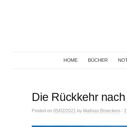
Skip
to
content
HOME
BÜCHER
NOT
Die Rückkehr nach 
/
Posted
on
05/02/2021
by
Mathias Broeckers
2