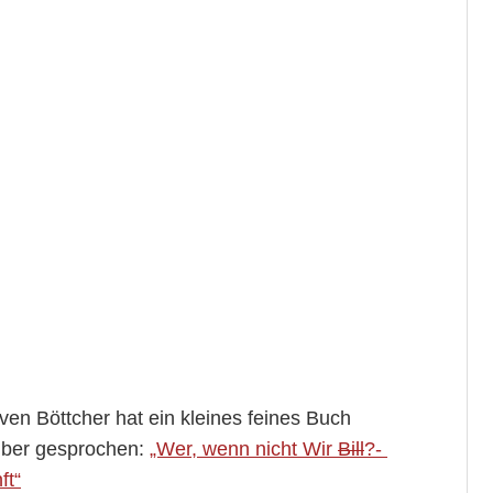
en Böttcher hat ein kleines feines Buch
über gesprochen:
„Wer, wenn nicht Wir
Bill
?-
ft
“