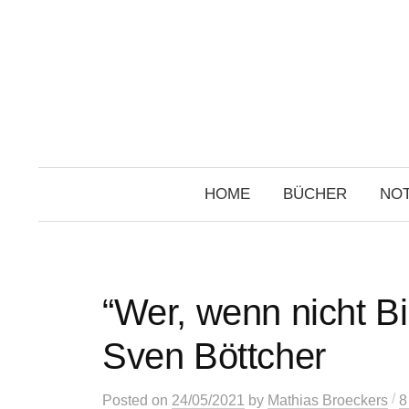
Skip
to
content
HOME
BÜCHER
NOT
“Wer, wenn nicht Bil
Sven Böttcher
/
Posted
on
24/05/2021
by
Mathias Broeckers
8