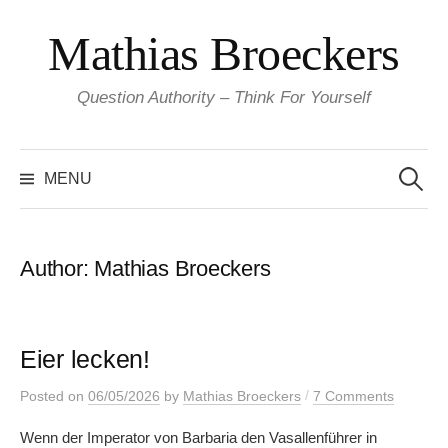
Skip
Mathias Broeckers
to
content
Question Authority – Think For Yourself
Search
for:
MENU
Author:
Mathias Broeckers
Eier lecken!
/
Posted
on
06/05/2026
by
Mathias Broeckers
7 Comments
Wenn der Imperator von Barbaria den Vasallenführer in