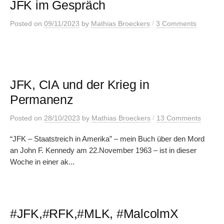
JFK im Gespräch
/
Posted
on
09/11/2023
by
Mathias Broeckers
3 Comments
JFK, CIA und der Krieg in
Permanenz
/
Posted
on
28/10/2023
by
Mathias Broeckers
13 Comments
“JFK – Staatstreich in Amerika” – mein Buch über den Mord
an John F. Kennedy am 22.November 1963 – ist in dieser
Woche in einer ak...
#JFK,#RFK,#MLK, #MalcolmX