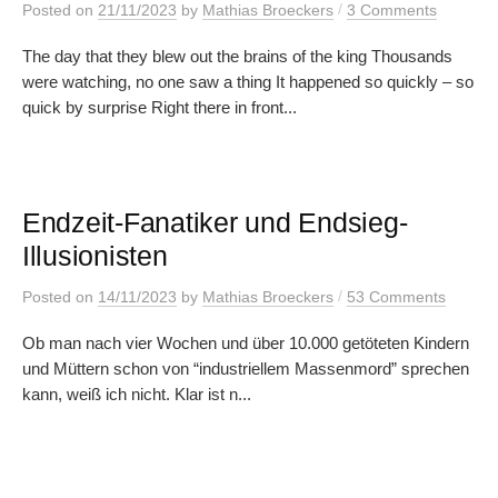
/
Posted
on
21/11/2023
by
Mathias Broeckers
3 Comments
The day that they blew out the brains of the king Thousands
were watching, no one saw a thing It happened so quickly – so
quick by surprise Right there in front...
Endzeit-Fanatiker und Endsieg-
Illusionisten
/
Posted
on
14/11/2023
by
Mathias Broeckers
53 Comments
Ob man nach vier Wochen und über 10.000 getöteten Kindern
und Müttern schon von “industriellem Massenmord” sprechen
kann, weiß ich nicht. Klar ist n...