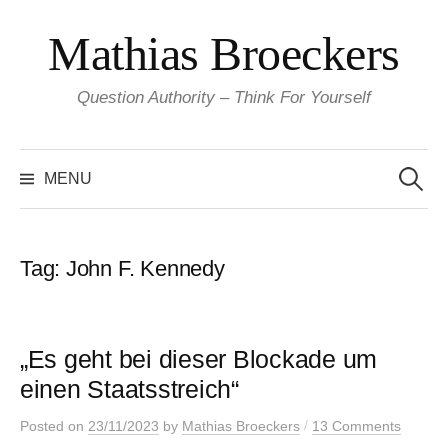
Skip
Mathias Broeckers
to
content
Question Authority – Think For Yourself
Search
for:
MENU
Tag:
John F. Kennedy
„Es geht bei dieser Blockade um
einen Staatsstreich“
/
Posted
on
23/11/2023
by
Mathias Broeckers
13 Comments