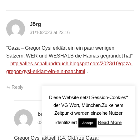
Jörg
31/10/2023 at 23:16
“Gaza – Gregor Gysi erklärt ein ein paar wenigen
Sätzern, WER und WESHALB die Hamas gegründet hat”
–
http://alles-schallundrauch.blogspot.com/2023/10/gaza-
gregor-gysi-erklart-ein-ein-paar.html
.
Reply
Diese Website setzt Session-Cookies“
der VG Wort, München.Zu keinem
Zeitpunkt werden einzelne Nutzer
bekir
identifiziert
Read More
02/11/2023 at 11:20
Accept
Gregor Gysi aktuell (14. Okt.) zu Gaza: