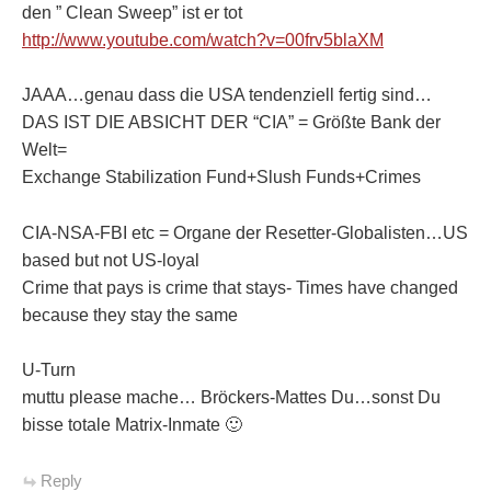
den ” Clean Sweep” ist er tot
http://www.youtube.com/watch?v=00frv5blaXM
JAAA…genau dass die USA tendenziell fertig sind…
DAS IST DIE ABSICHT DER “CIA” = Größte Bank der
Welt=
Exchange Stabilization Fund+Slush Funds+Crimes
CIA-NSA-FBI etc = Organe der Resetter-Globalisten…US
based but not US-loyal
Crime that pays is crime that stays- Times have changed
because they stay the same
U-Turn
muttu please mache… Bröckers-Mattes Du…sonst Du
bisse totale Matrix-Inmate 🙂
Reply