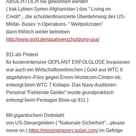
ABSICHTLICH nie gewonnen werden
( Irak-Lybien-Syrien-Afghanistan ) das ” Living on
Credit”…die schuldenfinanzierte Überdehnung des US-
Militär- Bases ‘n Operations- ” Weltpolizisten”
dann fröhlich weiter betrieben
http://www.gold.de/staatsverschuldung-usa/
911 als Pretext
für kostenintensive GEPLANT ERFOLGLOSE Invasionen
war auch ein Wirtschaftsverbrechen ( Gold aus WTC 6
abgefahren–Files gegen Enron-Worldcom-Clinton etc.
entsorgt beim WTC 7 Kollaps- Das Navy-Auditoren-
Personal “Fehlende Gelder” wurde grundpraktisch
entsorgt beim Pentagon Blow-up 911 )
Mit gigantischem Diebstahl
von US-Steuergeldern ( “Nationale Sicherheit”…please
move on )
https://missingmoney.solari.com/
im Gefolge