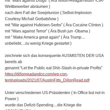
mit “Wars against Drugs” ( Ära Nixon-Reagan-Bush -CIA-
Wettbewerber abräumen )
nach dem Fall der Sowjetunion ( Selbst-Implosion
Courtesy Michail Gorbatshow )
mit “War against Hufeisen-Serbs” ( Ära Cocaine Clinton )
mit “Wars against Terror” ( Ära Bush jun -Obama )
mit ” Make America great again” ( Ära Trump…
unbeliebt…zu wenig Kriege gestartet )
zeichnete sich das konsequente AUSMISTEN DER USA
bereits ab
genannt “Let the Public eat Shit–Stash-in-private Profits”
https://dillonreadandco.com/wp-con-
tent/uploads/2021/07/AustinFitts_DillonRead.pdf
Unter verschiedenen US-Präsidenten ( In Office but not in
Power )
wurde das Defizit-Spending…die Kriege die