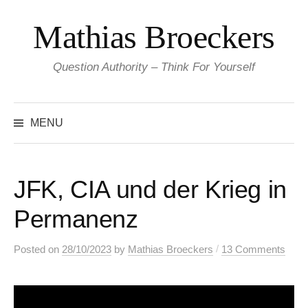
Skip
Mathias Broeckers
to
content
Question Authority – Think For Yourself
Search
for:
MENU
JFK, CIA und der Krieg in
Permanenz
/
Posted
on
28/10/2023
by
Mathias Broeckers
13 Comments