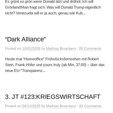
Es grönt so grön wenn Donald ätzt und dröhnt: Ich will
Grönland!Man fragt sich: Was will Donald Trump eigentlich
nicht? Venezuela will er ja auch, genau wie Kub...
“Dark Alliance”
/
Posted
on
10/01/2026
by
Mathias Broeckers
20 Comments
Heute mal “Homeoffice” Frühstücksfernsehen mit Robert
Stein, Frank Höfer und yours truly (ab Min. 37:00) – über das
neue EU-“Transparenz...
3. JT #123:KRIEGSWIRTSCHAFT
/
Posted
on
04/12/2025
by
Mathias Broeckers
40 Comments