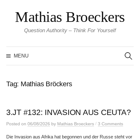
Skip
Mathias Broeckers
to
content
Question Authority – Think For Yourself
Search
for:
MENU
Tag:
Mathias Bröckers
3.JT #132: INVASION AUS CEUTA?
/
Posted
on
06/08/2026
by
Mathias Broeckers
3 Comments
Die Invasion aus Afrika hat begonnen und der Russe steht vor