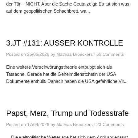
der Tür – NICHT. Aber die Sache Ceuta zeigt: Es tut sich was
auf dem geopolitischen Schachbrett, wa...
3.JT #131: AUSSER KONTROLLE
/
Posted
on
25/06/2026
by
Mathias Broeckers
55 Comments
Eine weitere Verschwörungstheorie entpuppt sich als
Tatsache. Gerade hat die Geheimdienstchefin der USA
Dokumente enthüllt. Danach haben die USA gefährliche Vir...
Papst, Merz, Trump und Todesstrafe
/
Posted
on
17/04/2026
by
Mathias Broeckers
23 Comments
Die weltpolitische Wetterlage hat sich dem April angepasst.