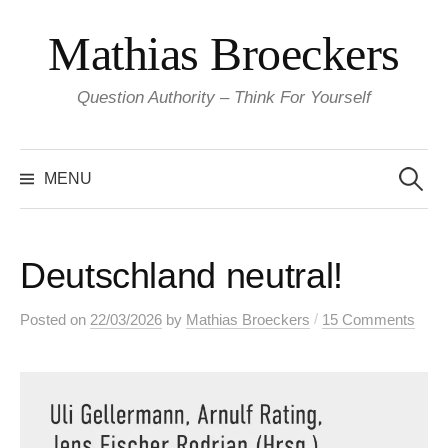
Skip
Mathias Broeckers
to
content
Question Authority – Think For Yourself
Search
for:
MENU
Deutschland neutral!
/
Posted
on
22/03/2026
by
Mathias Broeckers
15 Comments