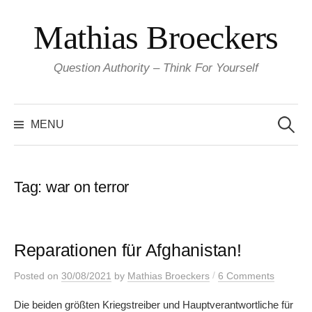
Skip
Mathias Broeckers
to
content
Question Authority – Think For Yourself
Search
for:
MENU
Tag:
war on terror
Reparationen für Afghanistan!
/
Posted
on
30/08/2021
by
Mathias Broeckers
6 Comments
Die beiden größten Kriegstreiber und Hauptverantwortliche für