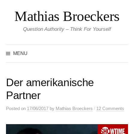
Skip
Mathias Broeckers
to
content
Question Authority – Think For Yourself
Search
for:
MENU
Der amerikanische
Partner
/
Posted
on
17/06/2017
by
Mathias Broeckers
12 Comments