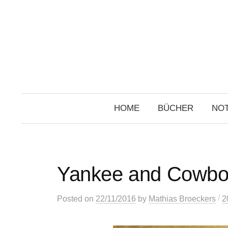
Skip
to
content
HOME
BÜCHER
NOT
Yankee and Cowboy
/
Posted
on
22/11/2016
by
Mathias Broeckers
2