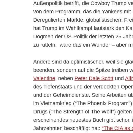
Außenpolitik betrifft, die Cowboy Trump ve
von dem Programm, das die Yankees mit 
Deregulierten Märkte, globalistischem Fre
hat Trump im Wahlkampf lautstark den Kam
Dogmen der US-Politik der letzten 25 Jahre
zu rütteln, wäre das ein Wunder – aber ma
Andere sind da optimistischer, weil sie g
beenden, sondern auf die Spitze treiben w
Valentine
, neben
Peter Dale Scott
und
Alf
des Tiefenstaats und der verdeckten Oper
und der Geheimdienste. Seine Arbeiten ü
im Vietnamkrieg (“The Phoenix Program”
Drugs (“The Strength of The Wolf”) gelte
erscheinendes neuestes Buch gibt schon im
Jahrzehnten beschäftigt hat:
“The CIA as 