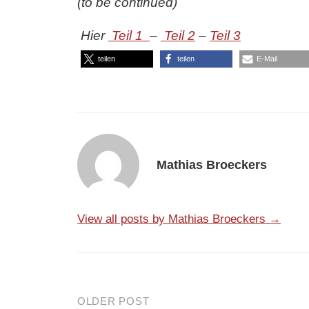
(to be continued)
Hier
Teil 1
–
Teil 2
–
Teil 3
teilen
teilen
E-Mail
Mathias Broeckers
View all posts by Mathias Broeckers →
OLDER POST
Post