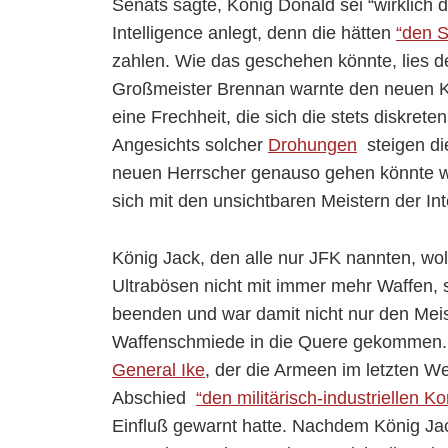
Senats sagte, König Donald sei “wirklich
Intelligence anlegt, denn die hätten
“den 
zahlen. Wie das geschehen könnte, lies de
Großmeister Brennan warnte den neuen K
eine Frechheit, die sich die stets diskret
Angesichts solcher
Drohungen
steigen di
neuen Herrscher genauso gehen könnte wi
sich mit den unsichtbaren Meistern der In
König Jack, den alle nur JFK nannten, wol
Ultrabösen nicht mit immer mehr Waffen,
beenden und war damit nicht nur den Meis
Waffenschmiede in die Quere gekommen. 
General Ike
, der die Armeen im letzten We
Abschied
“den militärisch-industriellen K
Einfluß gewarnt hatte. Nachdem König J