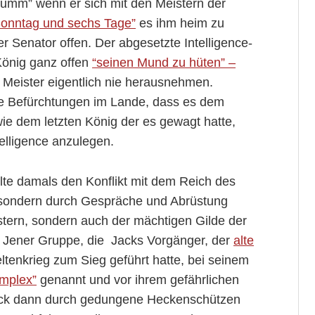
 dumm” wenn er sich mit den Meistern der
Sonntag und sechs Tage”
es ihm heim zu
r Senator offen. Der abgesetzte Intelligence-
önig ganz offen
“seinen Mund zu hüten” –
en Meister eigentlich nie herausnehmen.
e Befürchtungen im Lande, dass es dem
e dem letzten König der es gewagt hatte,
telligence anzulegen.
lte damals den Konflikt mit dem Reich des
 sondern durch Gespräche und Abrüstung
tern, sondern auch der mächtigen Gilde der
Jener Gruppe, die Jacks Vorgänger, der
alte
ltenkrieg zum Sieg geführt hatte, bei seinem
omplex”
genannt und vor ihrem gefährlichen
ack dann durch gedungene Heckenschützen