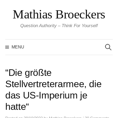
Skip
Mathias Broeckers
to
content
Question Authority – Think For Yourself
Search
for:
MENU
“Die größte
Stellvertreterarmee, die
das US-Imperium je
hatte“
/