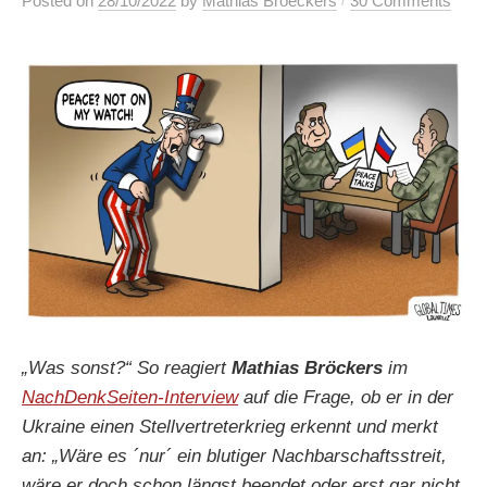
Posted
on
28/10/2022
by
Mathias Broeckers
30 Comments
„Was sonst?“ So reagiert
Mathias Bröckers
im
NachDenkSeiten-Interview
auf die Frage, ob er in der
Ukraine einen Stellvertreterkrieg erkennt und merkt
an: „Wäre es ´nur´ ein blutiger Nachbarschaftsstreit,
wäre er doch schon längst beendet oder erst gar nicht