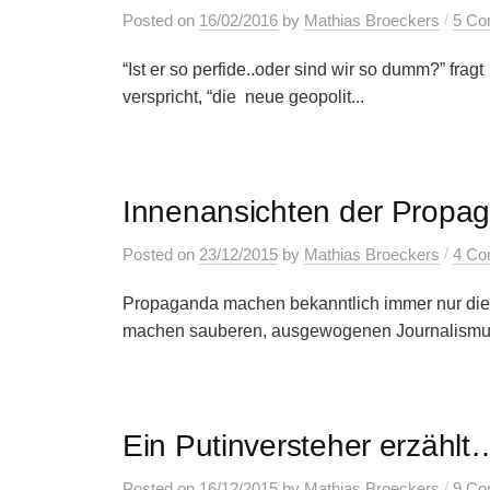
/
Posted
on
16/02/2016
by
Mathias Broeckers
5 Co
“Ist er so perfide..oder sind wir so dumm?” frag
verspricht, “die neue geopolit...
Innenansichten der Propa
/
Posted
on
23/12/2015
by
Mathias Broeckers
4 Co
Propaganda machen bekanntlich immer nur die 
machen sauberen, ausgewogenen Journalismus. 
Ein Putinversteher erzählt
/
Posted
on
16/12/2015
by
Mathias Broeckers
9 Co