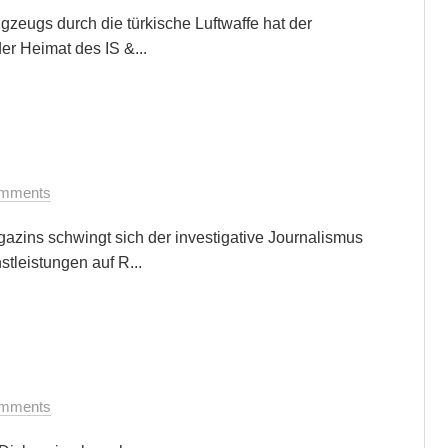
eugs durch die türkische Luftwaffe hat der
er Heimat des IS &...
mments
zins schwingt sich der investigative Journalismus
tleistungen auf R...
mments