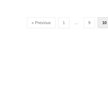
Posts
« Previous
1
…
9
10
pagination