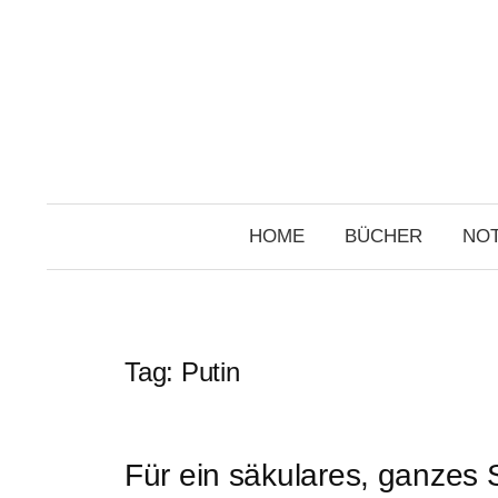
Skip
to
content
HOME
BÜCHER
NOT
Tag:
Putin
Für ein säkulares, ganzes 