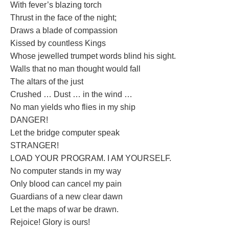
With fever’s blazing torch
Thrust in the face of the night;
Draws a blade of compassion
Kissed by countless Kings
Whose jewelled trumpet words blind his sight.
Walls that no man thought would fall
The altars of the just
Crushed … Dust … in the wind …
No man yields who flies in my ship
DANGER!
Let the bridge computer speak
STRANGER!
LOAD YOUR PROGRAM. I AM YOURSELF.
No computer stands in my way
Only blood can cancel my pain
Guardians of a new clear dawn
Let the maps of war be drawn.
Rejoice! Glory is ours!