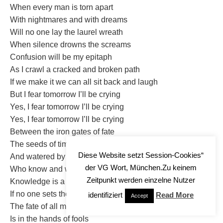
When every man is torn apart
With nightmares and with dreams
Will no one lay the laurel wreath
When silence drowns the screams
Confusion will be my epitaph
As I crawl a cracked and broken path
If we make it we can all sit back and laugh
But I fear tomorrow I’ll be crying
Yes, I fear tomorrow I’ll be crying
Yes, I fear tomorrow I’ll be crying
Between the iron gates of fate
The seeds of time were sown
Diese Website setzt Session-Cookies“
And watered by the deeds of those
der VG Wort, München.Zu keinem
Who know and who are known
Zeitpunkt werden einzelne Nutzer
Knowledge is a deadly friend
If no one sets the rules
identifiziert
Read More
Accept
The fate of all mankind I see
Is in the hands of fools