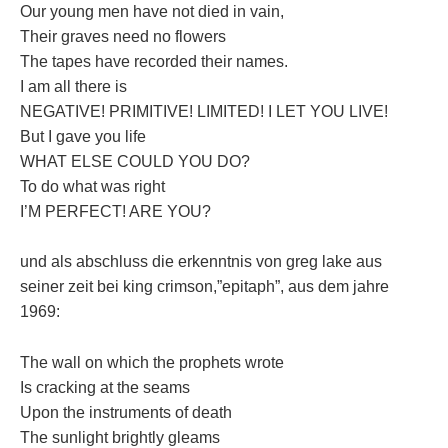
Our young men have not died in vain,
Their graves need no flowers
The tapes have recorded their names.
I am all there is
NEGATIVE! PRIMITIVE! LIMITED! I LET YOU LIVE!
But I gave you life
WHAT ELSE COULD YOU DO?
To do what was right
I’M PERFECT! ARE YOU?
und als abschluss die erkenntnis von greg lake aus
seiner zeit bei king crimson,”epitaph”, aus dem jahre
1969:
The wall on which the prophets wrote
Is cracking at the seams
Upon the instruments of death
The sunlight brightly gleams