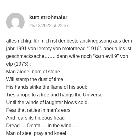
kurt strohmaier
25/12/2022 at 22:37
alles richtig; für mich ist der beste antikriegssong aus dem
jahr 1991 von lemmy von motörhead “1916”, aber alles ist
geschmacksache……..dann wäre noch “karn evil 9″ von
elp (1973) :
Man alone, born of stone,
Will stamp the dust of time
His hands strike the flame of his soul;
Ties a rope to a tree and hangs the Universe
Until the winds of laughter blows cold.
Fear that rattles in men’s ears
And rears its hideous head
Dread … Death … in the wind …
Man of steel pray and kneel