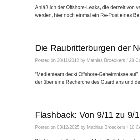
Anläßlich der Offshore-Leaks, die derzeit von v
werden, hier noch einmal ein Re-Post eines Be
Die Raubritterburgen der N
/
Posted
on
30/11/2012
by
Mathias Broeckers
28 C
“Medienteam deckt Offshore-Geheimnisse auf” lau
der über eine Recherche des Guardians und der
Flashback: Von 9/11 zu 9/
/
Posted
on
03/12/2025
by
Mathias Broeckers
10 C