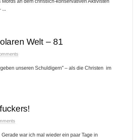
Mords an dem christlich-konservativen Aktivisten
...
olaren Welt – 81
omments
geben unseren Schuldigern” – als die Christen im
fuckers!
mments
. Gerade war ich mal wieder ein paar Tage in