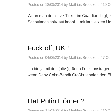
/
Posted
on
18/09/2014
by
Mathias Broeckers
10 C
Wenn man dem Live-Ticker im Guardian folgt, 
Schottlands spitz auf knopf… mit laut letzten Um
Fuck off, UK !
/
Posted
on
04/06/2014
by
Mathias Broeckers
7 Co
Ich bin ja mit den (oliv-)grünen Funktionsträger
wenn Dany Cohn-Bendit Großbritannien den EU-A
Hat Putin Hörner ?
/
Posted
on
31/03/2014
by
Mathias Broeckers
10 C