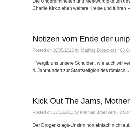
Die Ungereimtheiten und Merkwürdigkeiten des 
Charlie Kirk ziehen weitere Kreise und führen – 
Notizen vom Ende der unip
/
Posted
on
08/05/2023
by
Mathias Broeckers
66 C
“Vergib uns unsere Schulden, wie auch wir ver
4. Jahrhundert zur Staatsreligion des römisch...
Kick Out The Jams, Mother
/
Posted
on
13/11/2011
by
Mathias Broeckers
2 Co
Der Drogenkriegs-Unsinn hört einfach nicht auf