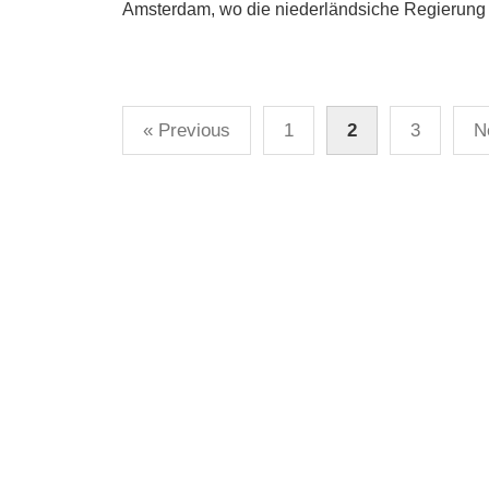
Amsterdam, wo die niederländsiche Regierung je
Posts
« Previous
1
2
3
N
pagination