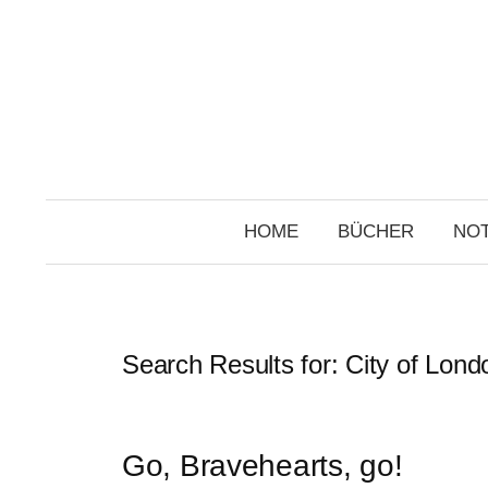
Skip
to
content
HOME
BÜCHER
NOT
Search Results for:
City of Lond
Go, Bravehearts, go!