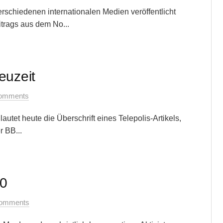
erschiedenen internationalen Medien veröffentlicht
itrags aus dem No...
euzeit
omments
tet heute die Überschrift eines Telepolis-Artikels,
 BB...
10
omments