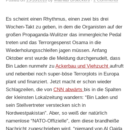
Posted
on
19/10/2010
by
Mathias Broeckers
2 Comments
Es scheint einen Rhythmus, einen zwei bis drei
Wochen-Takt zu geben, in dem die Organisten auf der
großen Propaganda-Wulitzer das immergleiche Pedal
treten und das Terrorgespenst Osama in die
Wiederholungsschleifen jagen müssen. Anfang
Oktober erst wurde die Meldung durchgenudelt, dass
Bin Laden nunmehr zu
Ackerbau und Viehzucht
aufruft
und nebenbei noch super-böse Terrorplots in Europa
plant und finanziert. Jetzt macht er schon wieder
Schlagzeilen, die von
CNN abwärts
bis in die Spalten
der kleinsten Lokalzeitung wandern: “Bin Laden und
sein Stellvertreter verstecken sich in
Nordwestpakistan”. Aber, so weiß der natürlich
namenlose “NATO-Offizielle”, dem diese brandheiße
Nachricht zugeschrieben wird, “niemand von Al Qaida