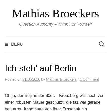
Skip
Mathias Broeckers
to
content
Question Authority – Think For Yourself
Search
for:
MENU
Ich steh’ auf Berlin
/
Posted
on
31/10/2010
by
Mathias Broeckers
1 Comment
Oh ja, der Beginn der 80er… Kreuzberg war noch von
einer robusten Mauer geschützt, die taz war gerade
gestartet, Irene hatte von ihrer Erbschaft ein