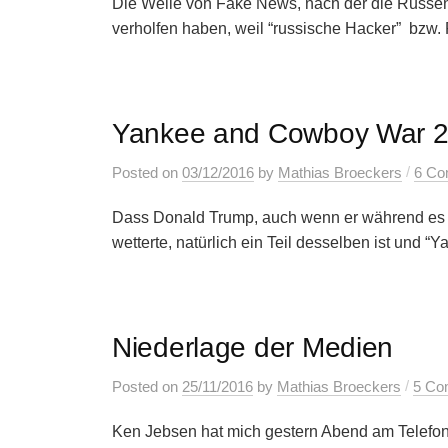
Die Welle von Fake News, nach der die Russen
verholfen haben, weil “russische Hacker” bzw. P
Yankee and Cowboy War 2.
/
Posted
on
03/12/2016
by
Mathias Broeckers
6 Co
Dass Donald Trump, auch wenn er während es 
wetterte, natürlich ein Teil desselben ist und “Y
Niederlage der Medien
/
Posted
on
25/11/2016
by
Mathias Broeckers
5 Co
Ken Jebsen hat mich gestern Abend am Telefon