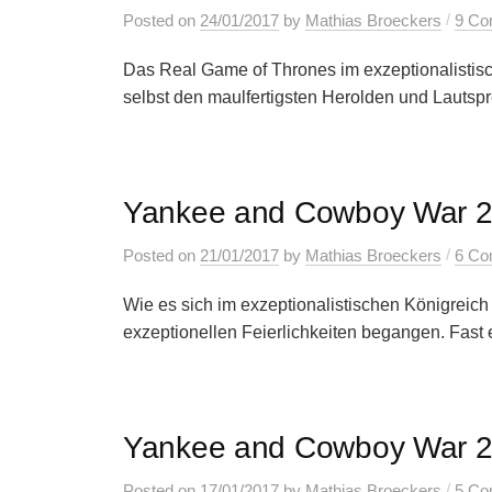
/
Posted
on
24/01/2017
by
Mathias Broeckers
9 Co
Das Real Game of Thrones im exzeptionalistisc
selbst den maulfertigsten Herolden und Lautsprec
Yankee and Cowboy War 2
/
Posted
on
21/01/2017
by
Mathias Broeckers
6 Co
Wie es sich im exzeptionalistischen Königreic
exzeptionellen Feierlichkeiten begangen. Fast 
Yankee and Cowboy War 2.
/
Posted
on
17/01/2017
by
Mathias Broeckers
5 Co