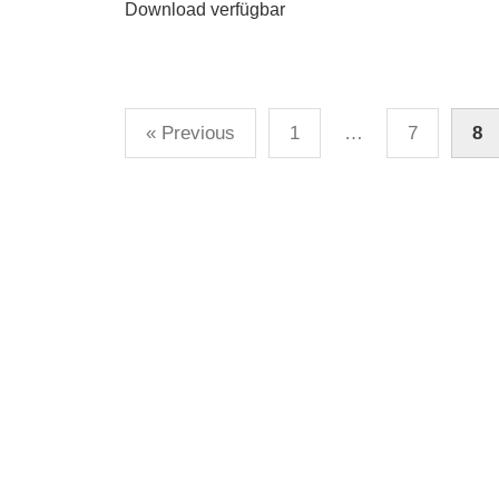
Download verfügbar
Posts
« Previous
1
…
7
8
pagination