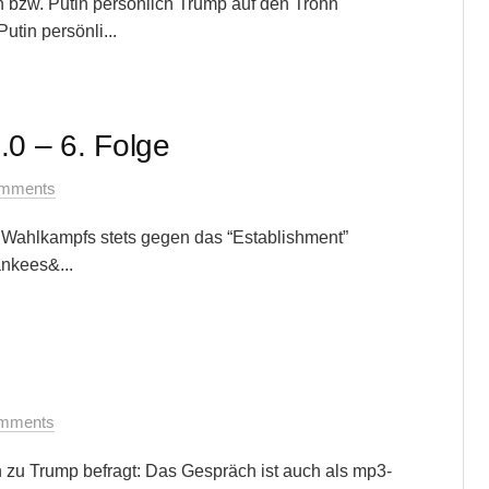
 bzw. Putin persönlich Trump auf den Trohn
utin persönli...
0 – 6. Folge
mments
Wahlkampfs stets gegen das “Establishment”
ankees&...
mments
 zu Trump befragt: Das Gespräch ist auch als mp3-