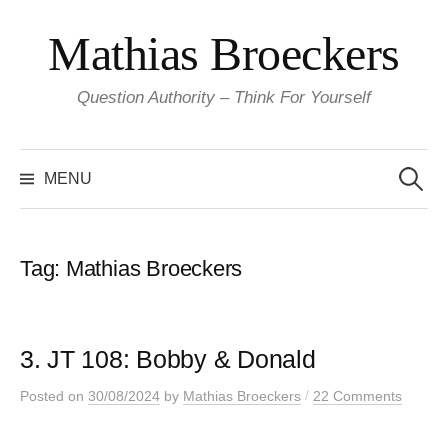
Skip
Mathias Broeckers
to
content
Question Authority – Think For Yourself
Search
for:
MENU
Tag:
Mathias Broeckers
3. JT 108: Bobby & Donald
/
Posted
on
30/08/2024
by
Mathias Broeckers
22 Comments