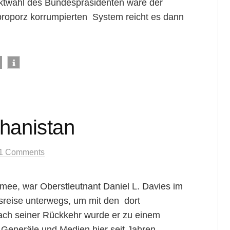
rektwahl des Bundespräsidenten wäre der
proporz korrumpierten System reicht es dann
hanistan
1 Comments
rmee, war Oberstleutnant Daniel L. Davies im
nsreise unterwegs, um mit den dort
ach seiner Rückkehr wurde er zu einem
n Generäle und Medien hier seit Jahren