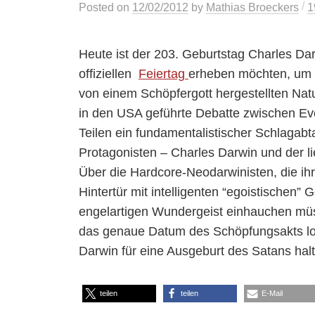
/
Posted
on
12/02/2012
by
Mathias Broeckers
1
Heute ist der 203. Geburtstag Charles Da
offiziellen
Feiertag
erheben möchten, um 
von einem Schöpfergott hergestellten Nat
in den USA geführte Debatte zwischen Evol
Teilen ein fundamentalistischer Schlagabt
Protagonisten – Charles Darwin und der li
Über die Hardcore-Neodarwinisten, die i
Hintertür mit intelligenten “egoistische
engelartigen Wundergeist einhauchen müs
das genaue Datum des Schöpfungsakts log
Darwin für eine Ausgeburt des Satans hal
teilen
teilen
E-Mail