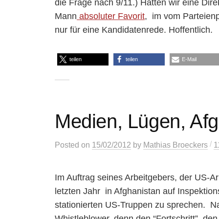
die Frage nach 9/11.) Hätten wir eine Di
Mann
absoluter Favorit
, im vom Parteien
nur für eine Kandidatenrede. Hoffentlich.
teilen
teilen
E-Mail
Medien, Lügen, Afg
/
Posted
on
15/02/2012
by
Mathias Broeckers
1
Im Auftrag seines Arbeitgebers, der US-A
letzten Jahr in Afghanistan auf Inspektio
stationierten US-Truppen zu sprechen. N
Whistleblower, denn den “Fortschritt”, de