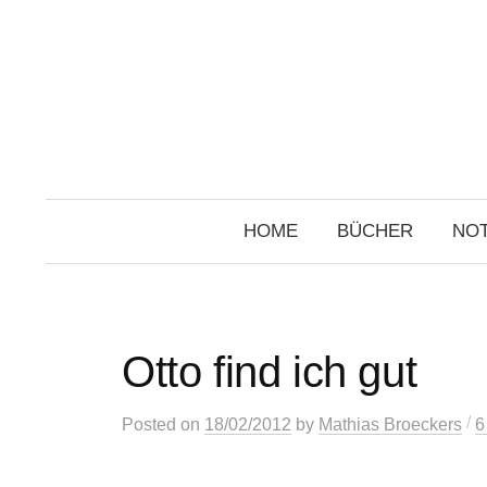
Skip
to
content
HOME
BÜCHER
NOT
Otto find ich gut
/
Posted
on
18/02/2012
by
Mathias Broeckers
6