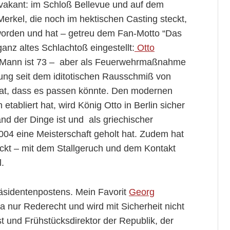
n vakant: im Schloß Bellevue und auf dem
Merkel, die noch im hektischen Casting steckt,
eworden und hat – getreu dem Fan-Motto “Das
ganz altes Schlachtoß eingestellt:
Otto
r Mann ist 73 – aber als Feuerwehrmaßnahme
lung seit dem iditotischen Rausschmiß von
at, dass es passen könnte. Den modernen
etabliert hat, wird König Otto in Berlin sicher
nd der Dinge ist und als griechischer
004 eine Meisterschaft geholt hat. Zudem hat
kickt – mit dem Stallgeruch und dem Kontakt
.
äsidentenpostens. Mein Favorit
Georg
a nur Rederecht und wird mit Sicherheit nicht
t und Frühstücksdirektor der Republik, der