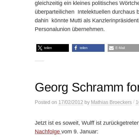
gleichzeitig ein kleines politisches Wörtch
überparteilichen Intelektuellen durchaus b
dahin könnte Mutti als Kanzlerinpräsident
Personalunion übernehmen.
teilen
teilen
E-Mail
Georg Schramm for
/
Posted
on
17/02/2012
by
Mathias Broeckers
1
Jetzt ist es soweit, Wulff ist zurückgetre
Nachfolge
vom 9. Januar: