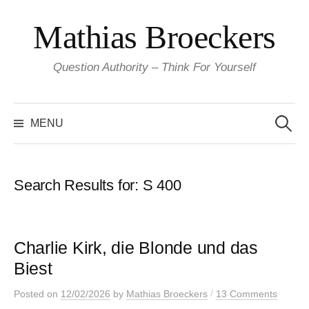
Skip
Mathias Broeckers
to
content
Question Authority – Think For Yourself
Search
for:
MENU
Search Results for:
S 400
Charlie Kirk, die Blonde und das
Biest
/
Posted
on
12/02/2026
by
Mathias Broeckers
13 Comments