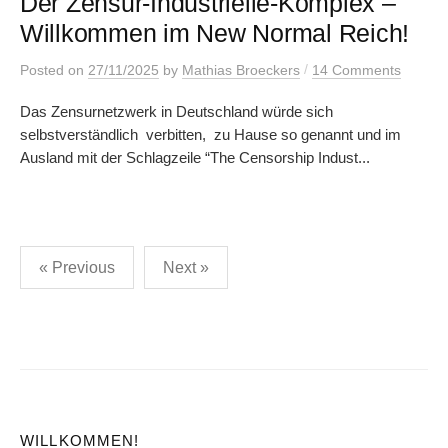
Der Zensur-Industrielle-Komplex –
Willkommen im New Normal Reich!
/
Posted
on
27/11/2025
by
Mathias Broeckers
14 Comments
Das Zensurnetzwerk in Deutschland würde sich
selbstverständlich verbitten, zu Hause so genannt und im
Ausland mit der Schlagzeile “The Censorship Indust...
Posts
« Previous
Next »
pagination
WILLKOMMEN!